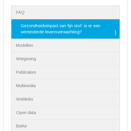
N
FAQ
a
v
i
Gezondheidsimpact van fijn stof: is er een
g
verminderde levensverwachting?
a
t
Modellen
i
e
Wetgeving
Publicaties
Multimedia
Weblinks
Open data
BelAir