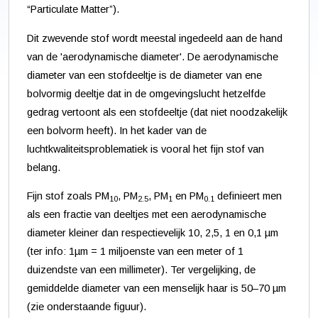
“Particulate Matter”).
Dit zwevende stof wordt meestal ingedeeld aan de hand
van de 'aerodynamische diameter'. De aerodynamische
diameter van een stofdeeltje is de diameter van ene
bolvormig deeltje dat in de omgevingslucht hetzelfde
gedrag vertoont als een stofdeeltje (dat niet noodzakelijk
een bolvorm heeft). In het kader van de
luchtkwaliteitsproblematiek is vooral het fijn stof van
belang.
Fijn stof zoals PM
, PM
, PM
en PM
definieert men
10
2.5
1
0.1
als een fractie van deeltjes met een aerodynamische
diameter kleiner dan respectievelijk 10, 2,5, 1 en 0,1 µm
(ter info: 1µm = 1 miljoenste van een meter of 1
duizendste van een millimeter). Ter vergelijking, de
gemiddelde diameter van een menselijk haar is 50–70 µm
(zie onderstaande figuur).