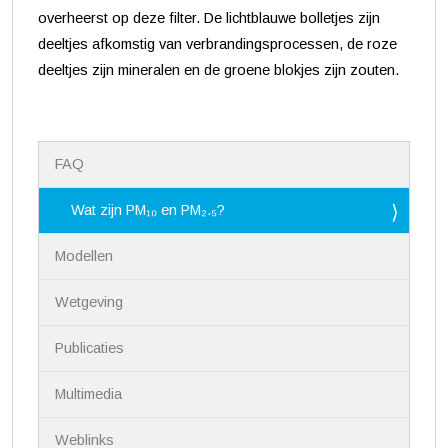
overheerst op deze filter. De lichtblauwe bolletjes zijn
deeltjes afkomstig van verbrandingsprocessen, de roze
deeltjes zijn mineralen en de groene blokjes zijn zouten.
N
FAQ
a
v
i
Wat zijn PM₁₀ en PM₂.₅?
g
a
Modellen
t
i
Wetgeving
e
Publicaties
Multimedia
Weblinks