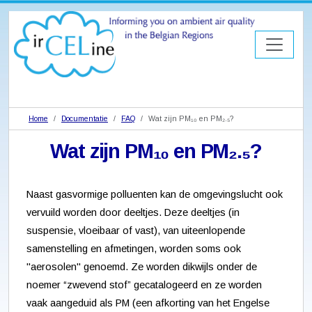
Home
Documentatie
FAQ
Wat zijn PM₁₀ en PM₂.₅?
Wat zijn PM₁₀ en PM₂.₅?
Naast gasvormige polluenten kan de omgevingslucht ook
vervuild worden door deeltjes. Deze deeltjes (in
suspensie, vloeibaar of vast), van uiteenlopende
samenstelling en afmetingen, worden soms ook
"aerosolen" genoemd. Ze worden dikwijls onder de
noemer “zwevend stof” gecatalogeerd en ze worden
vaak aangeduid als PM (een afkorting van het Engelse