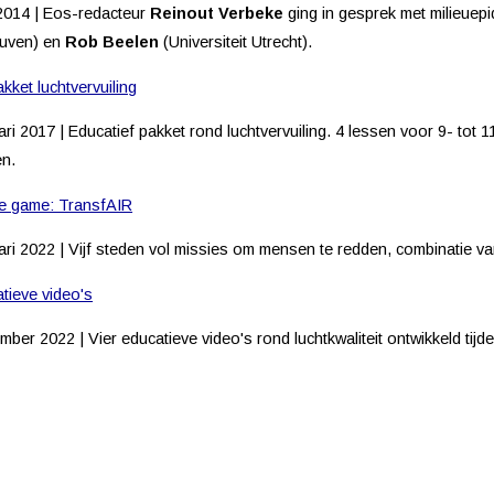
 2014 | Eos-redacteur
Reinout Verbeke
ging in gesprek met milieue
uven) en
Rob Beelen
(Universiteit Utrecht).
kket luchtvervuiling
ari 2017 | Educatief pakket rond luchtvervuiling. 4 lessen voor 9- tot
en.
e game: TransfAIR
ari 2022 | Vijf steden vol missies om mensen te redden, combinatie van
tieve video's
mber 2022 | Vier educatieve video's rond luchtkwaliteit ontwikkeld tijd