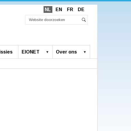
NL
EN
FR
DE
Zoek
Geavanceerd
Zoeken
zoeken...
ssies
EIONET
Over ons