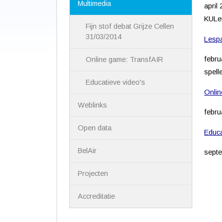
Multimedia
april
KULe
Fijn stof debat Grijze Cellen
31/03/2014
Lespa
febru
Online game: TransfAIR
spell
Educatieve video's
Onlin
Weblinks
febru
Open data
Educa
BelAir
septe
Projecten
Accreditatie