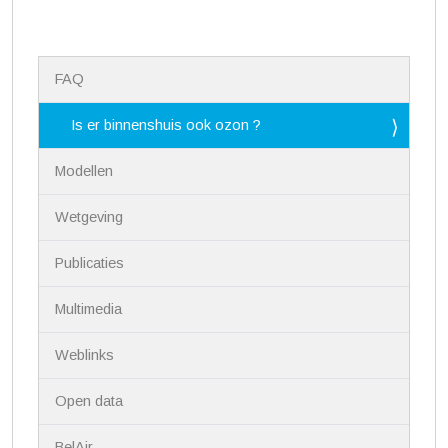
N
FAQ
a
v
i
Is er binnenshuis ook ozon ?
g
a
Modellen
t
i
Wetgeving
e
Publicaties
Multimedia
Weblinks
Open data
BelAir