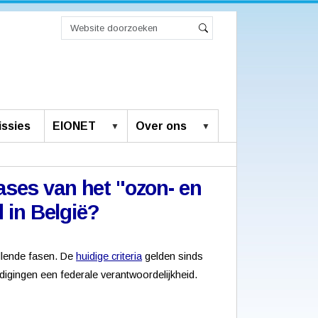
Zoek
Geavanceerd
Zoeken
zoeken...
ssies
EIONET
Over ons
ases van het "ozon- en
d in België?
llende fasen. De
huidige criteria
gelden sinds
ndigingen een federale verantwoordelijkheid.