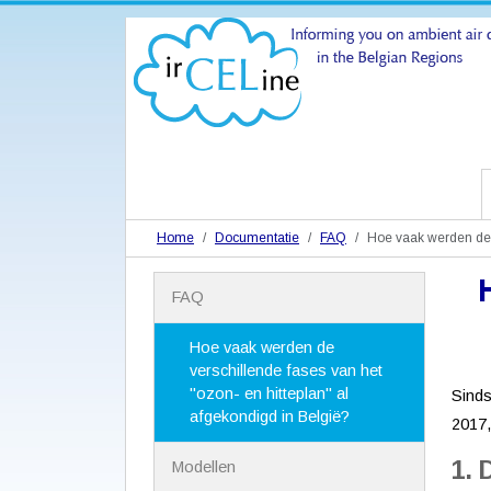
Home
Documentatie
FAQ
Hoe vaak werden de v
N
FAQ
a
v
i
Hoe vaak werden de
g
verschillende fases van het
a
"ozon- en hitteplan" al
Sinds
t
afgekondigd in België?
2017,
i
e
1. 
Modellen