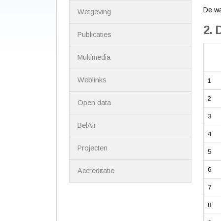
De wa
Wetgeving
2. 
Publicaties
Multimedia
Weblinks
1
2
Open data
3
BelAir
4
Projecten
5
6
Accreditatie
7
8