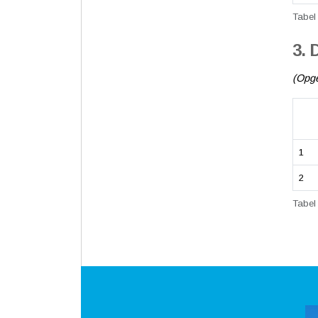
Tabel
3. 
(Opge
1
2
Tabel 