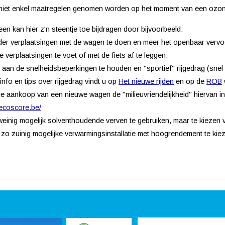
 niet enkel maatregelen genomen worden op het moment van een ozo
een kan hier z'n steentje toe bijdragen door bijvoorbeeld:
der verplaatsingen met de wagen te doen en meer het openbaar vervoe
te verplaatsingen te voet of met de fiets af te leggen.
h aan de snelheidsbeperkingen te houden en "sportief" rijgedrag (snel 
info en tips over rijgedrag vindt u op
Het nieuwe rijden
en op de
ROB
 de aankoop van een nieuwe wagen de "milieuvriendelijkheid" hiervan i
ecoscore.be/
weinig mogelijk solventhoudende verven te gebruiken, maar te kiezen 
 zo zuinig mogelijke verwarmingsinstallatie met hoogrendement te kie