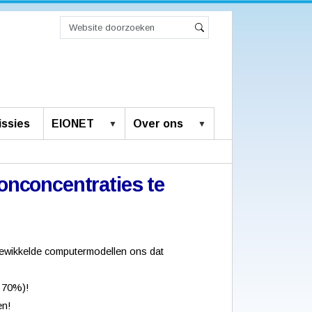
Zoek
Geavanceerd
Zoeken
zoeken...
ssies
EIONET
Over ons
onconcentraties te
gewikkelde computermodellen ons dat
- 70%)!
en!