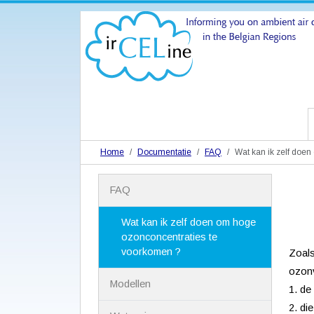
Home
Documentatie
FAQ
Wat kan ik zelf doe
N
FAQ
a
v
i
Wat kan ik zelf doen om hoge
g
ozonconcentraties te
a
voorkomen ?
Zoals
t
ozonv
i
Modellen
e
1. de
2. di