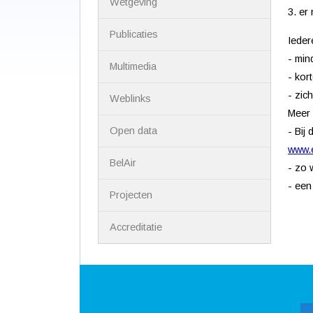
Wetgeving
3. er
Publicaties
Ieder
- min
Multimedia
- kor
- zic
Weblinks
Meer 
Open data
- Bij
www.
BelAir
- zo 
- een
Projecten
Accreditatie