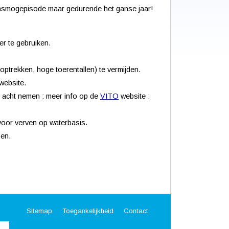
nsmogepisode maar gedurende het ganse jaar!
r te gebruiken.
optrekken, hoge toerentallen) te vermijden.
website.
n acht nemen : meer info op de
VITO
website :
voor verven op waterbasis.
zen.
Sitemap
Toegankelijkheid
Contact