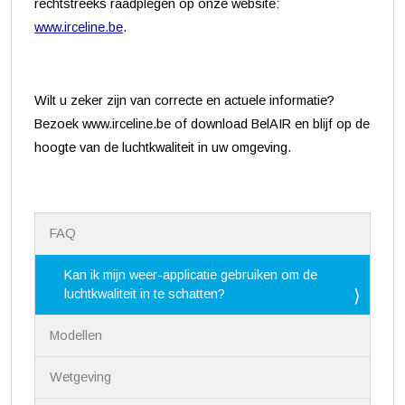
rechtstreeks raadplegen op onze website:
www.irceline.be
.
Wilt u zeker zijn van correcte en actuele informatie?
Bezoek www.irceline.be of download BelAIR en blijf op de
hoogte van de luchtkwaliteit in uw omgeving.
N
FAQ
a
v
i
Kan ik mijn weer-applicatie gebruiken om de
g
luchtkwaliteit in te schatten?
a
t
Modellen
i
e
Wetgeving