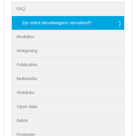
N
FAQ
a
v
i
Zijn enkel dieselwagens vervuilend?
g
a
Modellen
t
i
Wetgeving
e
Publicaties
Multimedia
Weblinks
Open data
BelAir
Projecten