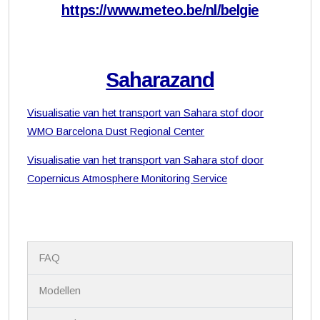
https://www.meteo.be/nl/belgie
Saharazand
Visualisatie van het transport van Sahara stof door
WMO Barcelona Dust Regional Center
Visualisatie van het transport van Sahara stof door
Copernicus Atmosphere Monitoring Service
N
FAQ
a
v
i
Modellen
g
a