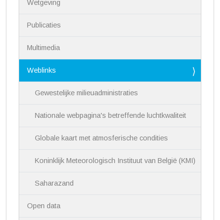
Wetgeving
t
i
Publicaties
e
Multimedia
Weblinks
Gewestelijke milieuadministraties
Nationale webpagina's betreffende luchtkwaliteit
Globale kaart met atmosferische condities
Koninklijk Meteorologisch Instituut van België (KMI)
Saharazand
Open data