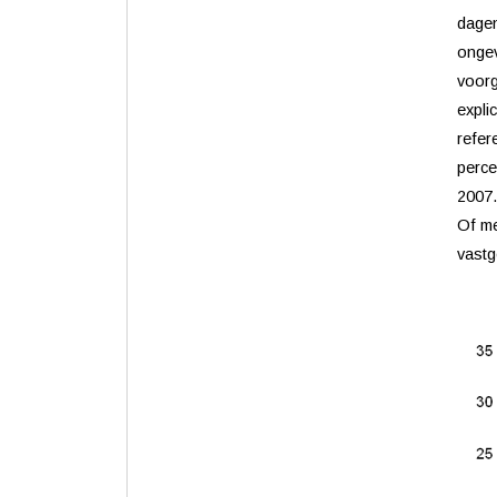
dagen
ongev
voorg
expli
refer
perce
2007.
Of me
vastg