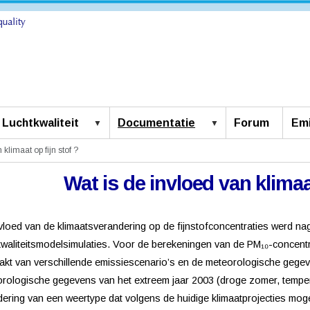
Luchtkwaliteit
Documentatie
Forum
Emi
klimaat op fijn stof ?
Wat is de invloed van klimaat
vloed van de klimaatsverandering op de fijnstofconcentraties werd n
kwaliteitsmodelsimulaties. Voor de berekeningen van de PM₁₀-concentr
kt van verschillende emissiescenario’s en de meteorologische gegeve
rologische gegevens van het extreem jaar 2003 (droge zomer, temperat
ering van een weertype dat volgens de huidige klimaatprojecties mog