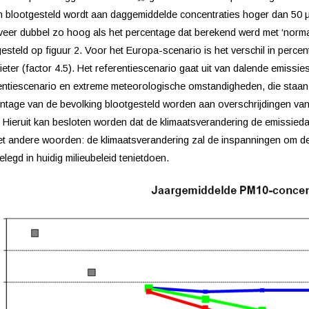
 blootgesteld wordt aan daggemiddelde concentraties hoger dan 50 µg/
eer dubbel zo hoog als het percentage dat berekend werd met ‘norma
esteld op figuur 2. Voor het Europa-scenario is het verschil in percen
cieter (factor 4.5). Het referentiescenario gaat uit van dalende emissie
entiescenario en extreme meteorologische omstandigheden, die staan 
ntage van de bevolking blootgesteld worden aan overschrijdingen va
 Hieruit kan besloten worden dat de klimaatsverandering de emissiedal
t andere woorden: de klimaatsverandering zal de inspanningen om de
elegd in huidig milieubeleid tenietdoen.