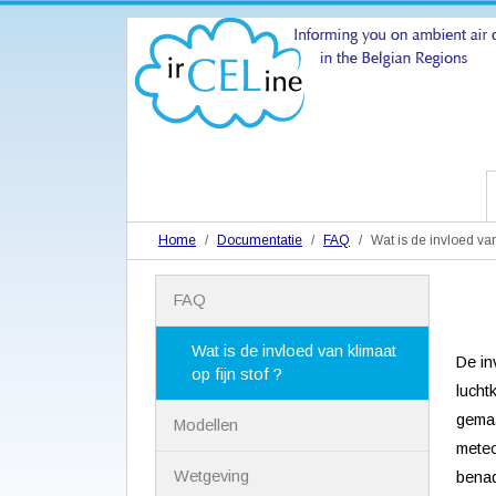
Home
Documentatie
FAQ
Wat is de invloed van 
N
FAQ
a
v
i
Wat is de invloed van klimaat
De in
g
op fijn stof ?
a
lucht
t
gemaa
Modellen
i
meteo
e
Wetgeving
benad