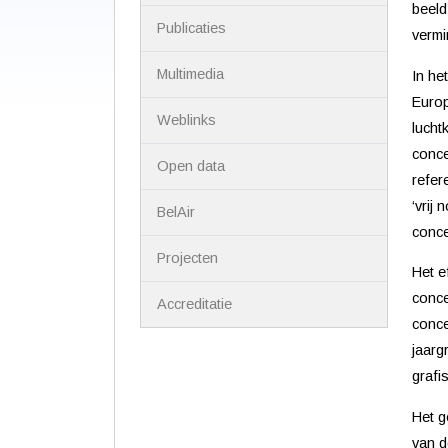
beeld
Publicaties
vermi
Multimedia
In he
Europ
Weblinks
lucht
conce
Open data
refer
‘vrij
BelAir
conce
Projecten
Het e
conce
Accreditatie
conce
jaarg
grafi
Het g
van d