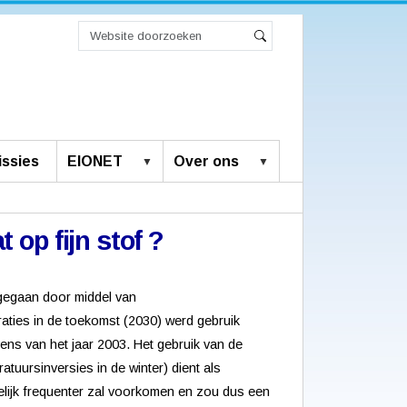
Zoek
Geavanceerd
Zoeken
zoeken...
ssies
EIONET
Over ons
 op fijn stof ?
agegaan door middel van
aties in de toekomst (2030) werd gebruik
ns van het jaar 2003. Het gebruik van de
uursinversies in de winter) dient als
elijk frequenter zal voorkomen en zou dus een