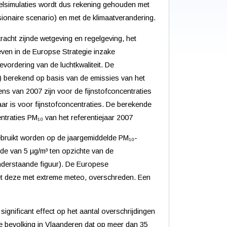
elsimulaties wordt dus rekening gehouden met
ionaire scenario) en met de klimaatverandering.
acht zijnde wetgeving en regelgeving, het
ven in de Europse Strategie inzake
evordering van de luchtkwaliteit. De
 berekend op basis van de emissies van het
s van 2007 zijn voor de fijnstofconcentraties
jaar is voor fijnstofconcentraties. De berekende
traties PM₁₀ van het referentiejaar 2007
bruikt worden op de jaargemiddelde PM₁₀-
orde van 5 µg/m³ ten opzichte van de
nderstaande figuur). De Europese
iet deze met extreme meteo, overschreden. Een
gnificant effect op het aantal overschrijdingen
 bevolking in Vlaanderen dat op meer dan 35