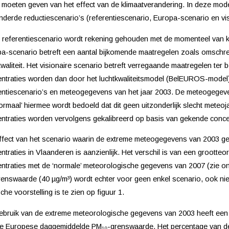
 moeten geven van het effect van de klimaatverandering. In deze mod
nderde reductiescenario’s (referentiescenario, Europa-scenario en vis
t referentiescenario wordt rekening gehouden met de momenteel van kr
a-scenario betreft een aantal bijkomende maatregelen zoals omschre
kwaliteit. Het visionaire scenario betreft verregaande maatregelen ter b
ntraties worden dan door het luchtkwaliteitsmodel (BelEUROS-model)
entiescenario’s en meteogegevens van het jaar 2003. De meteogegeven
 normaal’ hiermee wordt bedoeld dat dit geen uitzonderlijk slecht meteo
ntraties worden vervolgens gekalibreerd op basis van gekende concen
ffect van het scenario waarin de extreme meteogegevens van 2003 ge
ntraties in Vlaanderen is aanzienlijk. Het verschil is van een grootte
ntraties met de ‘normale’ meteorologische gegevens van 2007 (zie o
renswaarde (40 µg/m³) wordt echter voor geen enkel scenario, ook n
sche voorstelling is te zien op figuur 1.
ebruik van de extreme meteorologische gegevens van 2003 heeft een si
e Europese daggemiddelde PM₁₀-grenswaarde. Het percentage van de