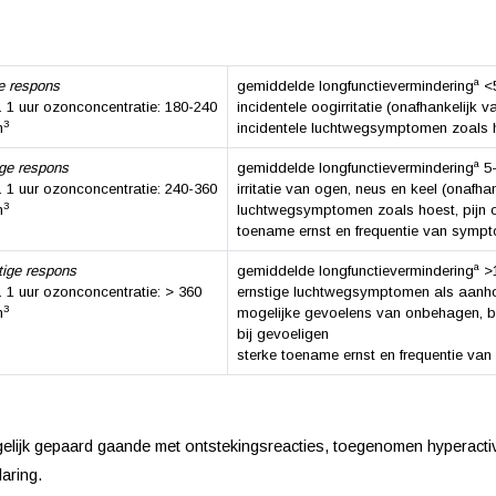
a
e respons
gemiddelde longfunctievermindering
<5
 1 uur ozonconcentratie: 180-240
incidentele oogirritatie (onafhankelijk 
3
m
incidentele luchtwegsymptomen zoals h
a
ge respons
gemiddelde longfunctievermindering
5-
 1 uur ozonconcentratie: 240-360
irritatie van ogen, neus en keel (onafha
3
m
luchtwegsymptomen zoals hoest, pijn o
toename ernst en frequentie van symp
a
tige respons
gemiddelde longfunctievermindering
>1
 1 uur ozonconcentratie: > 360
ernstige luchtwegsymptomen als aanho
3
m
mogelijke gevoelens van onbehagen, ben
bij gevoeligen
sterke toename ernst en frequentie v
lijk gepaard gaande met ontstekingsreacties, toegenomen hyperactivi
laring.