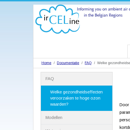
Home
Documentatie
FAQ
Welke gezondheidse
N
FAQ
a
v
i
Welke gezondheidseffecten
g
veroorzaken te hoge ozon
a
waarden?
Door 
t
param
i
Modellen
e
perso
kortd