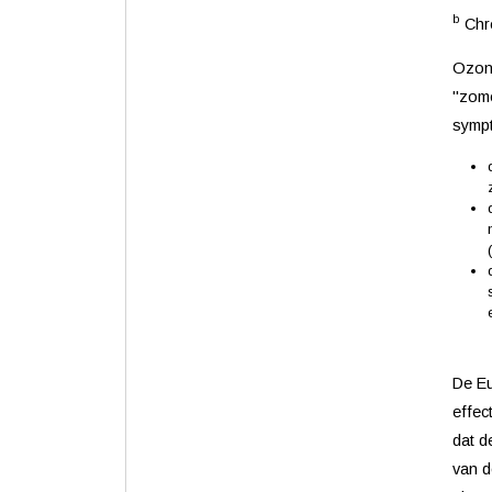
b
Chro
Ozon 
"zome
sympt
De Eu
effec
dat d
van d