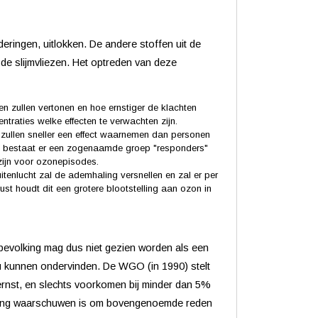
ringen, uitlokken. De andere stoffen uit de
de slijmvliezen. Het optreden van deze
en zullen vertonen en hoe ernstiger de klachten
ntraties welke effecten te verwachten zijn.
zullen sneller een effect waarnemen dan personen
ien bestaat er een zogenaamde groep "responders"
zijn voor ozonepisodes.
uitenlucht zal de ademhaling versnellen en zal er per
ust houdt dit een grotere blootstelling aan ozon in
bevolking mag dus niet gezien worden als een
 kunnen ondervinden. De WGO (in 1990) stelt
n ernst, en slechts voorkomen bij minder dan 5%
olking waarschuwen is om bovengenoemde reden