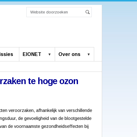
Zoek
Geavanceerd
Zoeken
zoeken...
ssies
EIONET
Over ons
rzaken te hoge ozon
en veroorzaken, afhankelijk van verschillende
ingsduur, de gevoeligheid van de blootgestelde
t van de voornaamste gezondheidseffecten bij