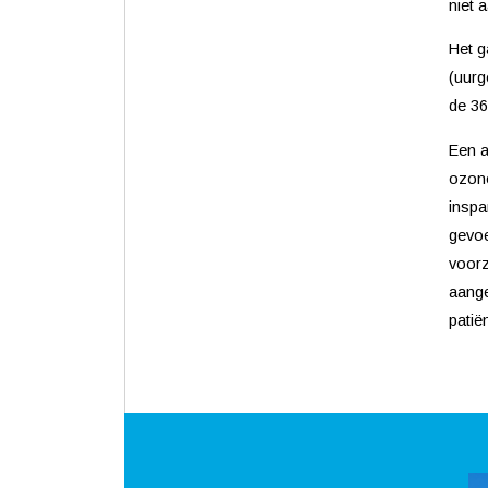
niet 
Het g
(uurg
de 36
Een a
ozone
inspa
gevoe
voorz
aange
patië