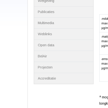
Wetgeving
Publicaties
mild
Multimedia
max.
µg/
Weblinks
mati
max.
Open data
µg/
BelAir
erns
max.
Projecten
µg/
Accreditatie
a
moge
longk