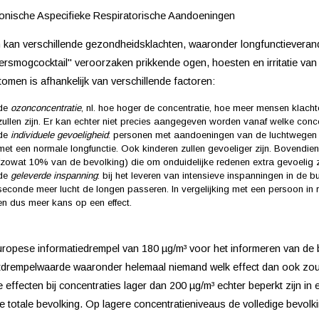
nische Aspecifieke Respiratorische Aandoeningen
kan verschillende gezondheidsklachten, waaronder longfunctieverande
rsmogcocktail" veroorzaken prikkende ogen, hoesten en irritatie van 
omen is afhankelijk van verschillende factoren:
de
ozonconcentratie
, nl. hoe hoger de concentratie, hoe meer mensen klacht
zullen zijn. Er kan echter niet precies aangegeven worden vanaf welke conce
de
individuele gevoeligheid
: personen met aandoeningen van de luchtwegen 
met een normale longfunctie. Ook kinderen zullen gevoeliger zijn. Bovend
(zowat 10% van de bevolking) die om onduidelijke redenen extra gevoelig 
de
geleverde inspanning
: bij het leveren van intensieve inspanningen in de b
seconde meer lucht de longen passeren. In vergelijking met een persoon in r
en dus meer kans op een effect.
ropese informatiedrempel van 180 µg/m³ voor het informeren van de 
tdrempelwaarde waaronder helemaal niemand welk effect dan ook zou
e effecten bij concentraties lager dan 200 µg/m³ echter beperkt zijn i
e totale bevolking. Op lagere concentratieniveaus de volledige bev