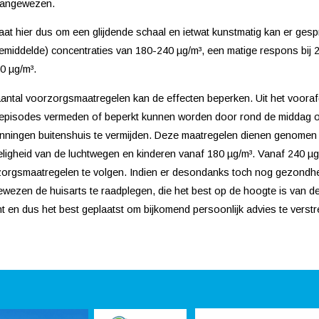
aangewezen.
aat hier dus om een glijdende schaal en ietwat kunstmatig kan er ges
emiddelde) concentraties van 180-240 µg/m³, een matige respons bij
0 µg/m³.
antal voorzorgsmaatregelen kan de effecten beperken. Uit het voorafg
pisodes vermeden of beperkt kunnen worden door rond de middag o
nningen buitenshuis te vermijden. Deze maatregelen dienen genome
ligheid van de luchtwegen en kinderen vanaf 180 µg/m³. Vanaf 240 µg
orgsmaatregelen te volgen. Indien er desondanks toch nog gezondheids
wezen de huisarts te raadplegen, die het best op de hoogte is van 
nt en dus het best geplaatst om bijkomend persoonlijk advies te verst