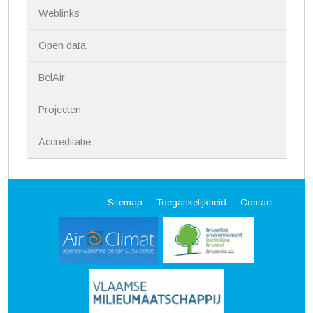
Weblinks
Open data
BelAir
Projecten
Accreditatie
Sitemap
Toegankelijkheid
Contact