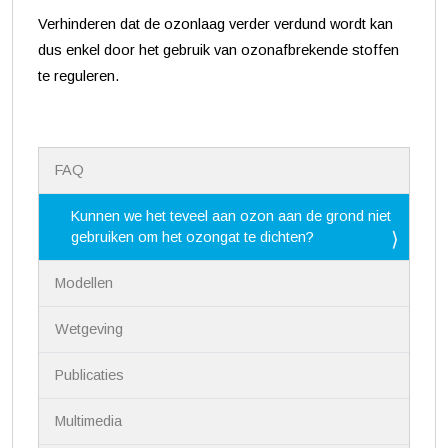
Verhinderen dat de ozonlaag verder verdund wordt kan
dus enkel door het gebruik van ozonafbrekende stoffen
te reguleren.
N
FAQ
a
v
i
Kunnen we het teveel aan ozon aan de grond niet
g
gebruiken om het ozongat te dichten?
a
t
Modellen
i
e
Wetgeving
Publicaties
Multimedia