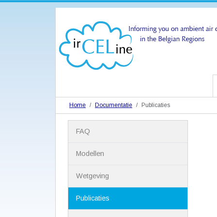
Home
Documentatie
Publicaties
N
FAQ
a
v
i
Modellen
g
a
Wetgeving
t
i
Publicaties
e