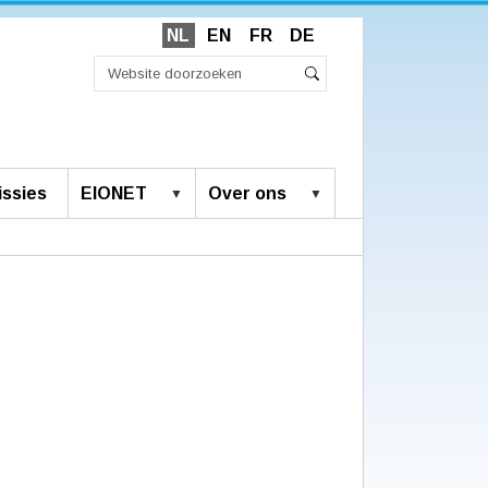
NL
EN
FR
DE
Zoek
Geavanceerd
Zoeken
zoeken...
ssies
EIONET
Over ons