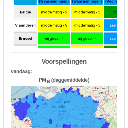
Voorspellingen
vandaag:
PM
(daggemiddelde)
10