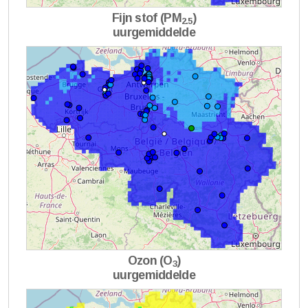
Fijn stof (PM
)
2.5
uurgemiddelde
Ozon (O
)
3
uurgemiddelde