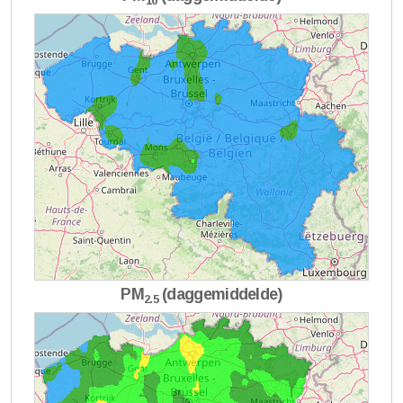
10
PM
(daggemiddelde)
2.5