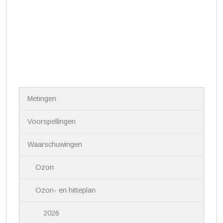
N
Metingen
a
v
i
Voorspellingen
g
a
Waarschuwingen
t
i
Ozon
e
Ozon- en hitteplan
2026