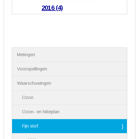
2016 (4)
N
Metingen
a
v
i
Voorspellingen
g
a
Waarschuwingen
t
i
Ozon
e
Ozon- en hitteplan
Fijn stof