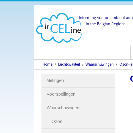
Home
Luchtkwaliteit
Waarschuwingen
Ozon- en
N
Metingen
a
v
i
Voorspellingen
g
a
Waarschuwingen
t
i
Ozon
e