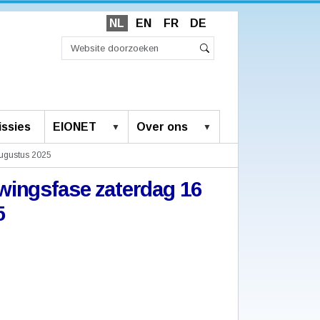
NL
EN
FR
DE
Zoek
Geavanceerd
Zoeken
zoeken...
ssies
EIONET
Over ons
augustus 2025
wingsfase zaterdag 16
5