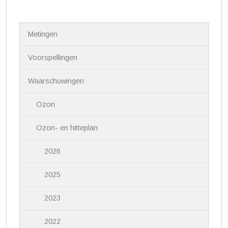
N
Metingen
a
v
i
Voorspellingen
g
a
Waarschuwingen
t
i
Ozon
e
Ozon- en hitteplan
2026
2025
2023
2022