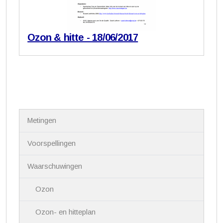
Ozon & hitte - 18/06/2017
N
Metingen
a
v
i
Voorspellingen
g
a
Waarschuwingen
t
i
Ozon
e
Ozon- en hitteplan