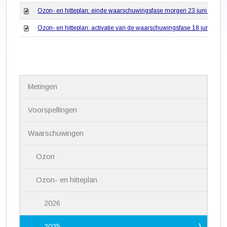
Ozon- en hitteplan: einde waarschuwingsfase morgen 23 juni 2025
Ozon- en hitteplan: activatie van de waarschuwingsfase 18 juni 2025
N
Metingen
a
v
i
Voorspellingen
g
a
Waarschuwingen
t
i
Ozon
e
Ozon- en hitteplan
2026
2025