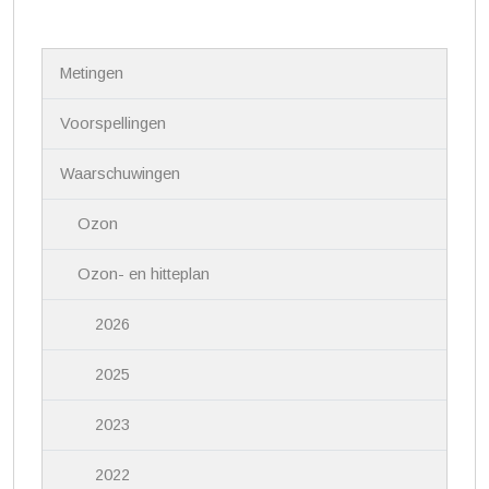
N
Metingen
a
v
i
Voorspellingen
g
a
Waarschuwingen
t
i
Ozon
e
Ozon- en hitteplan
2026
2025
2023
2022