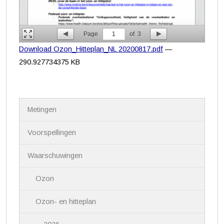
Page
1
of
3
Download Ozon_Hitteplan_NL 20200817.pdf
—
290.927734375 KB
N
Metingen
a
v
i
Voorspellingen
g
a
Waarschuwingen
t
i
Ozon
e
Ozon- en hitteplan