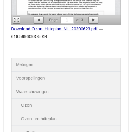
Page
1
of
3
Download Ozon_Hitteplan_NL_20200623.pdf
—
618.599609375 KB
N
Metingen
a
v
i
Voorspellingen
g
a
Waarschuwingen
t
i
Ozon
e
Ozon- en hitteplan