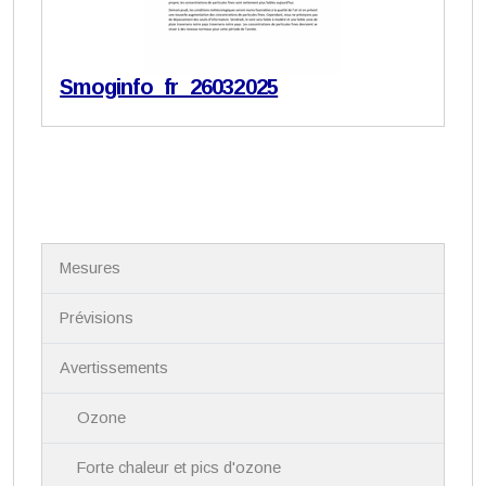
Smoginfo_fr_26032025
N
Mesures
a
v
i
Prévisions
g
a
Avertissements
t
i
Ozone
o
n
Forte chaleur et pics d'ozone