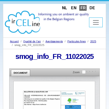
NL
EN
FR
DE
Accueil
Qualité de l'air
Avertissements
Particules fines
2025
smog_info_FR_11022025
smog_info_FR_11022025
Zoom
DOCUMENT