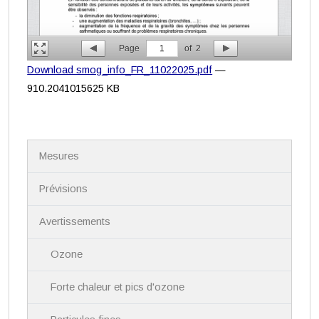
Page
1
of
2
Download smog_info_FR_11022025.pdf
—
910.2041015625 KB
N
Mesures
a
v
i
Prévisions
g
a
Avertissements
t
i
Ozone
o
n
Forte chaleur et pics d'ozone