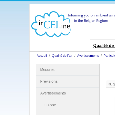
Qualité de l
Accueil
Qualité de l'air
Avertissements
Particul
N
Mesures
a
v
i
Prévisions
g
S
a
Avertissements
t
i
Ozone
o
n