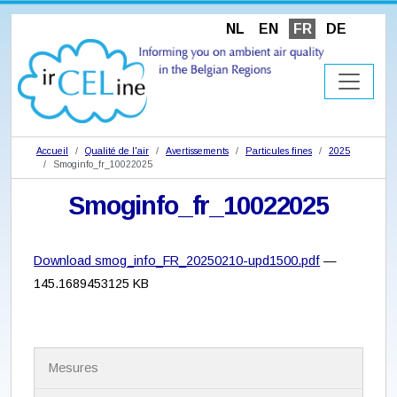
NL
EN
FR
DE
Accueil
Qualité de l'air
Avertissements
Particules fines
2025
Smoginfo_fr_10022025
Smoginfo_fr_10022025
Download smog_info_FR_20250210-upd1500.pdf
—
145.1689453125 KB
N
Mesures
a
v