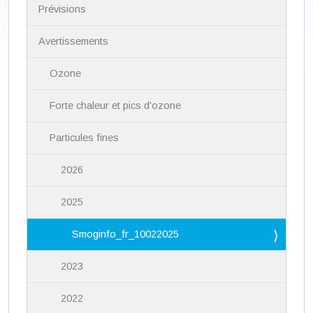
i
Prévisions
g
a
Avertissements
t
i
Ozone
o
n
Forte chaleur et pics d'ozone
Particules fines
2026
2025
Smoginfo_fr_10022025
2023
2022