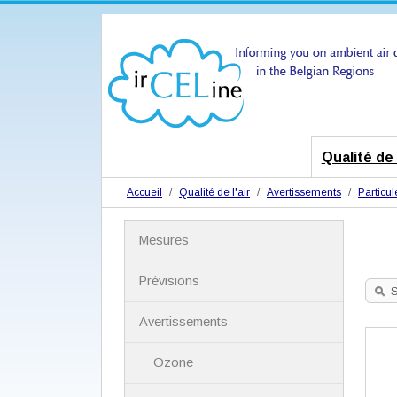
Qualité de l
Accueil
Qualité de l'air
Avertissements
Particul
N
Mesures
a
v
i
Prévisions
g
S
a
Avertissements
t
i
Ozone
o
n