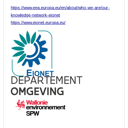
https://www.eea.europa.eu/en/about/who-we-are/our-
knowledge-network-eionet
https://www.eionet.europa.eu/