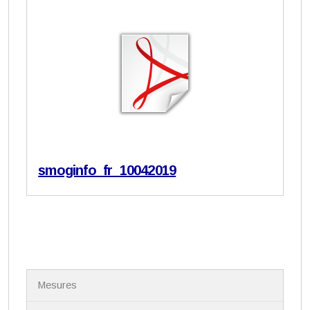
smoginfo_fr_10042019
N
Mesures
a
v