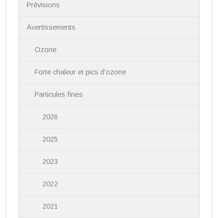
i
Prévisions
g
a
Avertissements
t
i
Ozone
o
n
Forte chaleur et pics d'ozone
Particules fines
2026
2025
2023
2022
2021