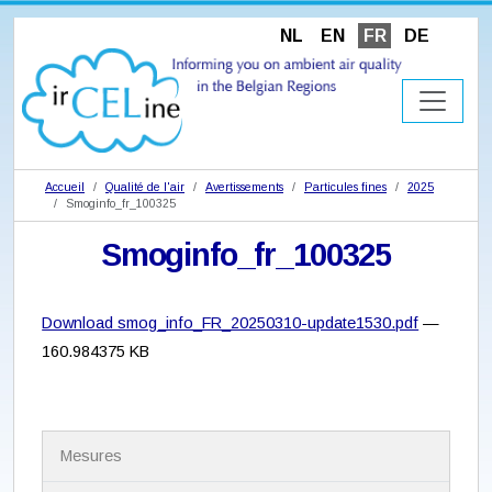
NL
EN
FR
DE
Accueil
Qualité de l'air
Avertissements
Particules fines
2025
Smoginfo_fr_100325
Smoginfo_fr_100325
Download smog_info_FR_20250310-update1530.pdf
—
160.984375 KB
N
Mesures
a
v