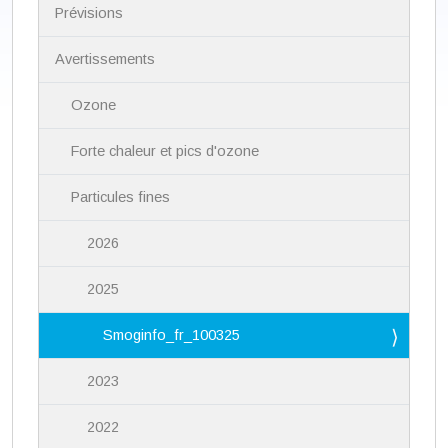
i
Prévisions
g
a
Avertissements
t
i
Ozone
o
n
Forte chaleur et pics d'ozone
Particules fines
2026
2025
Smoginfo_fr_100325
2023
2022