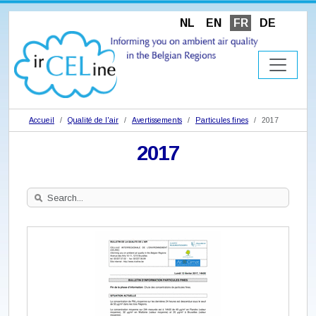
NL
EN
FR
DE
Accueil
Qualité de l'air
Avertissements
Particules fines
2017
2017
Search
Site