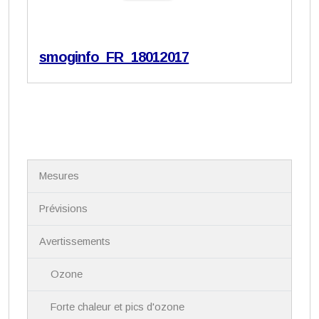
smoginfo_FR_18012017
N
Mesures
a
v
i
Prévisions
g
a
Avertissements
t
i
Ozone
o
n
Forte chaleur et pics d'ozone