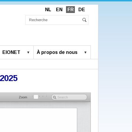
NL
EN
FR
DE
Chercher
par
Recherche
Rechercher
avancée…
EIONET
À propos de nous
32025
Zoom