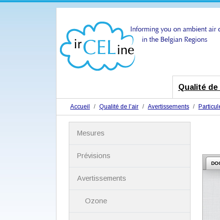
Qualité de l
Accueil
Qualité de l'air
Avertissements
Particul
N
Mesures
a
v
i
Prévisions
g
DO
a
Avertissements
t
i
Ozone
o
n