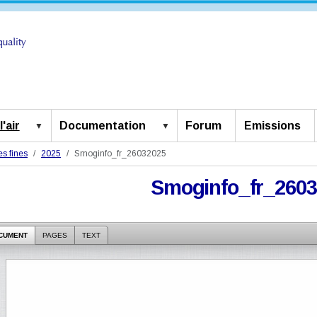
'air
Documentation
Forum
Emissions
es fines
2025
Smoginfo_fr_26032025
Smoginfo_fr_260
CUMENT
PAGES
TEXT