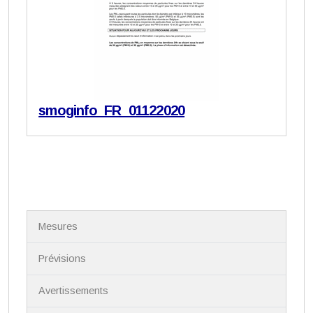
smoginfo_FR_01122020
N
Mesures
a
v
i
Prévisions
g
a
Avertissements
t
i