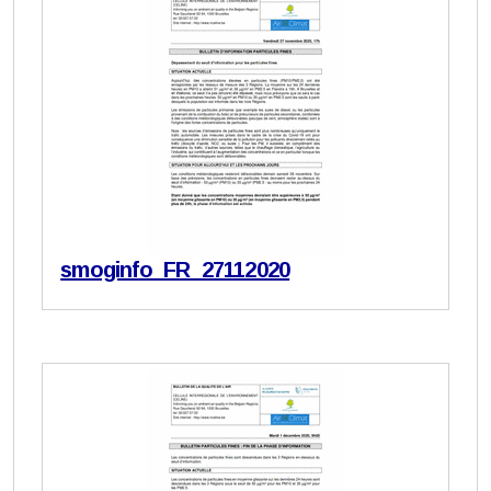
smoginfo_FR_27112020