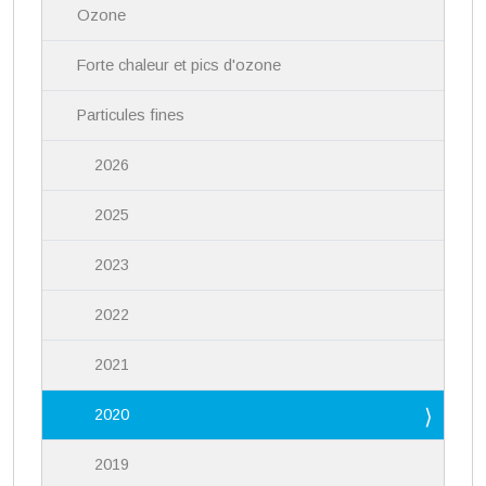
Ozone
o
n
Forte chaleur et pics d'ozone
Particules fines
2026
2025
2023
2022
2021
2020
2019