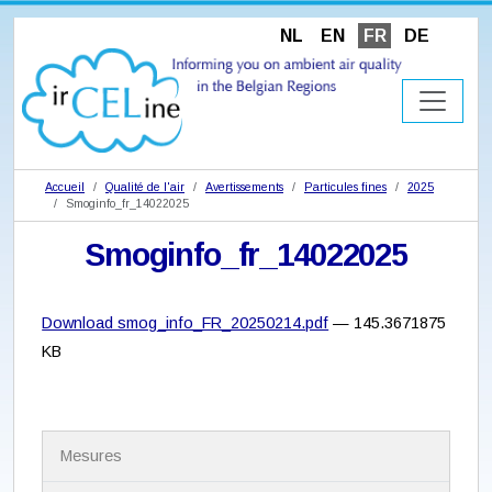
NL
EN
FR
DE
Accueil
Qualité de l'air
Avertissements
Particules fines
2025
Smoginfo_fr_14022025
Smoginfo_fr_14022025
Download smog_info_FR_20250214.pdf
— 145.3671875
KB
N
Mesures
a
v