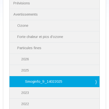
i
Prévisions
g
a
Avertissements
t
i
Ozone
o
n
Forte chaleur et pics d'ozone
Particules fines
2026
2025
Smoginfo_fr_14022025
2023
2022