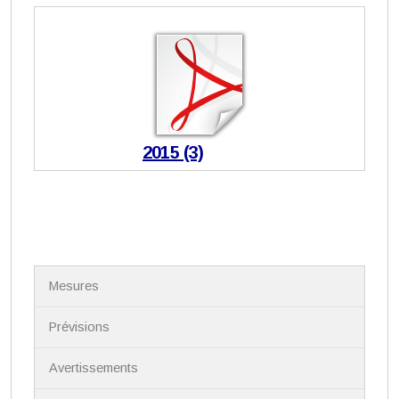
2015 (3)
N
Mesures
a
v
i
Prévisions
g
a
Avertissements
t
i