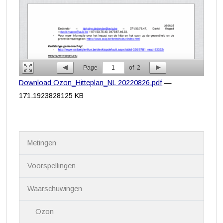
Page
1
of
2
Download Ozon_Hitteplan_NL 20220826.pdf
—
171.1923828125 KB
N
Metingen
a
v
i
Voorspellingen
g
a
Waarschuwingen
t
i
Ozon
e