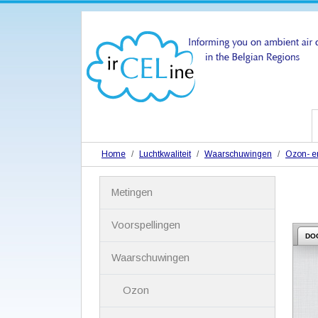
Home
Luchtkwaliteit
Waarschuwingen
Ozon- en
N
Metingen
a
v
i
Voorspellingen
g
DO
a
Waarschuwingen
t
i
Ozon
e