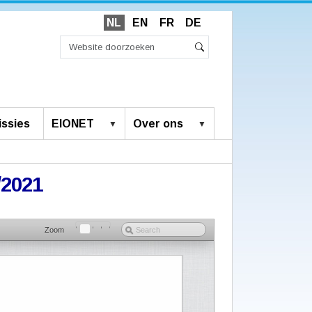
NL
EN
FR
DE
Zoek
Geavanceerd
Zoeken
zoeken...
ssies
EIONET
Over ons
/2021
Zoom