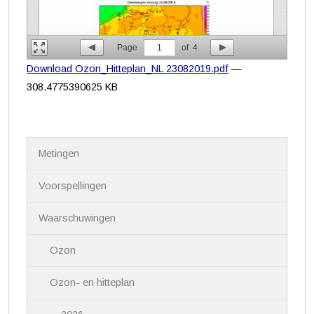
Page
1
of
4
Download Ozon_Hitteplan_NL 23082019.pdf
—
308.4775390625 KB
N
Metingen
a
v
i
Voorspellingen
g
a
Waarschuwingen
t
i
Ozon
e
Ozon- en hitteplan