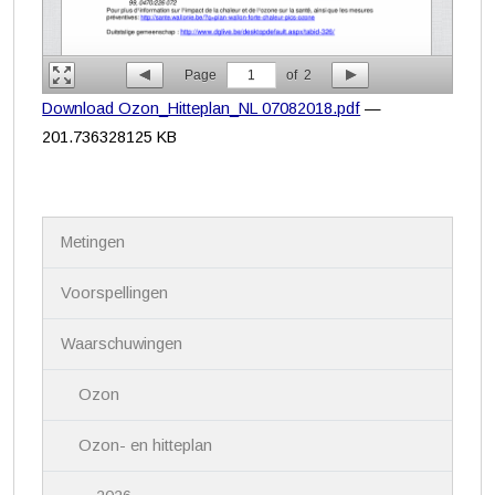
Page
1
of
2
Download Ozon_Hitteplan_NL 07082018.pdf
—
201.736328125 KB
N
Metingen
a
v
i
Voorspellingen
g
a
Waarschuwingen
t
i
Ozon
e
Ozon- en hitteplan