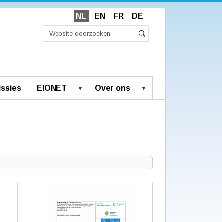
NL
EN
FR
DE
Zoek
Geavanceerd
Zoeken
zoeken...
ssies
EIONET
Over ons