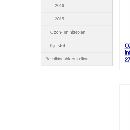
2016
2015
Ozon- en hitteplan
O
Fijn stof
in
27
Bevolkingsblootstelling