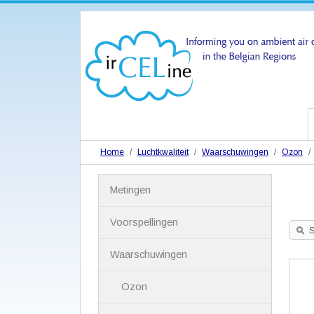
Home
Luchtkwaliteit
Waarschuwingen
Ozon
N
Metingen
a
v
i
Voorspellingen
g
S
a
Waarschuwingen
t
i
Ozon
e