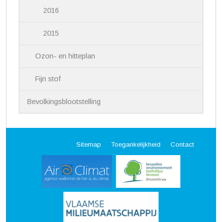
2016
2015
Ozon- en hitteplan
Fijn stof
Bevolkingsblootstelling
Sitemap
Toegankelijkheid
Contact