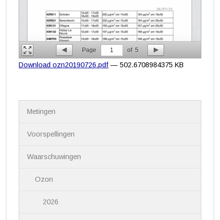
Page
1
of
5
Download ozn20190726.pdf
— 502.6708984375 KB
N
Metingen
a
v
i
Voorspellingen
g
a
Waarschuwingen
t
i
Ozon
e
2026