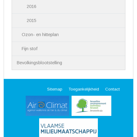
2016
2015
Ozon- en hitteplan
Fijn stof
Bevolkingsblootstelling
Sitemap
Toegankelijkheid
Contact