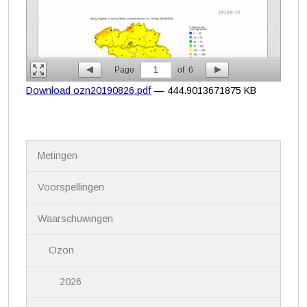
Page
1
of
6
Download ozn20190826.pdf
— 444.9013671875 KB
N
Metingen
a
v
i
Voorspellingen
g
a
Waarschuwingen
t
i
Ozon
e
2026