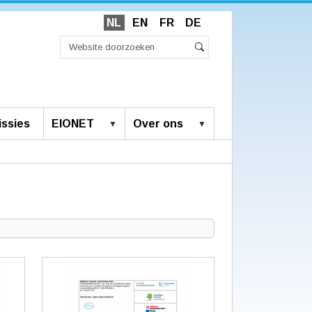
NL
EN
FR
DE
Zoek
Geavanceerd
Zoeken
zoeken...
ssies
EIONET
Over ons