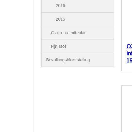
2016
2015
Ozon- en hitteplan
O
Fijn stof
in
19
Bevolkingsblootstelling