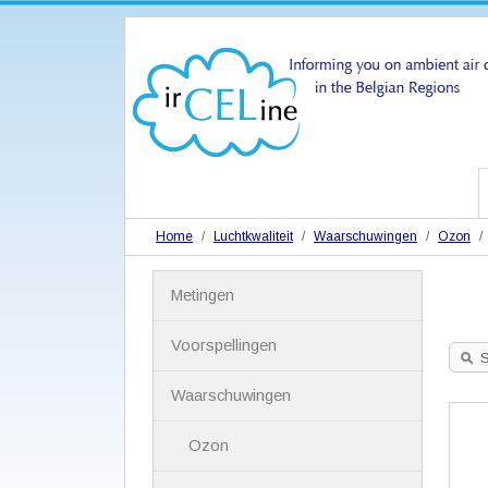
Home
Luchtkwaliteit
Waarschuwingen
Ozon
N
Metingen
a
v
i
Voorspellingen
g
S
a
Waarschuwingen
t
i
Ozon
e