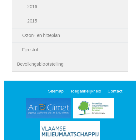
2016
2015
Ozon- en hitteplan
Fijn stof
Bevolkingsblootstelling
Sitemap
Toegankelijkheid
Contact