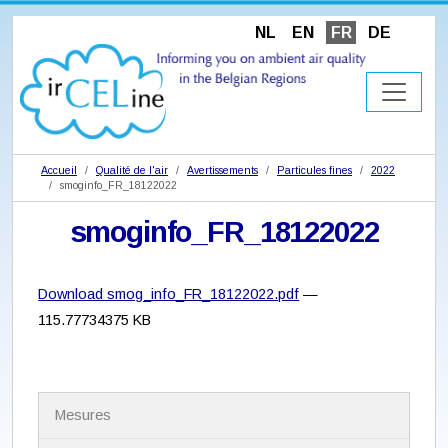
NL
EN
FR
DE
Accueil
Qualité de l'air
Avertissements
Particules fines
2022
smoginfo_FR_18122022
smoginfo_FR_18122022
Download smog_info_FR_18122022.pdf
—
115.77734375 KB
N
Mesures
a
v