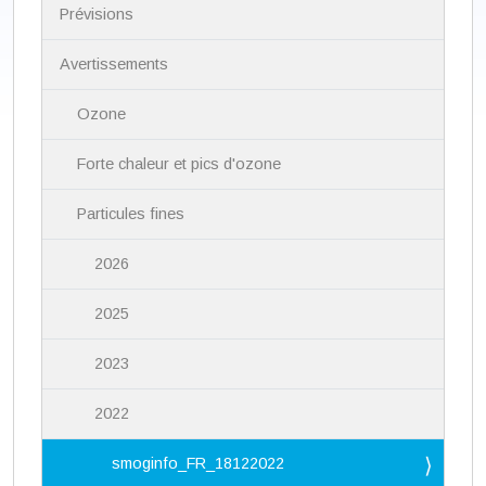
i
Prévisions
g
a
Avertissements
t
i
Ozone
o
n
Forte chaleur et pics d'ozone
Particules fines
2026
2025
2023
2022
smoginfo_FR_18122022