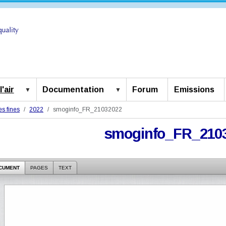
'air
Documentation
Forum
Emissions
es fines
2022
smoginfo_FR_21032022
smoginfo_FR_210
CUMENT
PAGES
TEXT