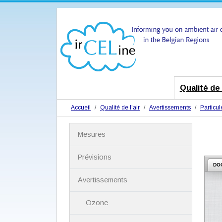
Qualité de l
Accueil
Qualité de l'air
Avertissements
Particul
N
Mesures
a
v
i
Prévisions
g
DO
a
Avertissements
t
i
Ozone
o
n