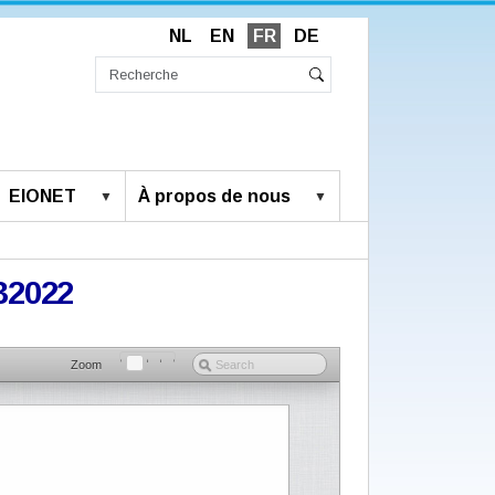
NL
EN
FR
DE
Chercher
par
Recherche
Rechercher
avancée…
EIONET
À propos de nous
32022
Zoom