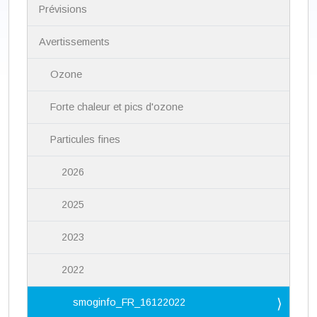
i
Prévisions
g
a
Avertissements
t
i
Ozone
o
n
Forte chaleur et pics d'ozone
Particules fines
2026
2025
2023
2022
smoginfo_FR_16122022