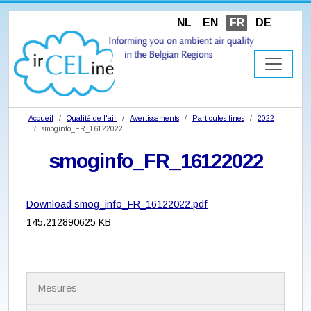
NL
EN
FR
DE
Accueil
Qualité de l'air
Avertissements
Particules fines
2022
smoginfo_FR_16122022
smoginfo_FR_16122022
Download smog_info_FR_16122022.pdf
—
145.212890625 KB
N
Mesures
a
v