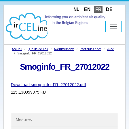
NL
EN
FR
DE
Accueil
Qualité de l'air
Avertissements
Particules fines
2022
Smoginfo_FR_27012022
Smoginfo_FR_27012022
Download smog_info_FR_27012022.pdf
—
115.130859375 KB
N
Mesures
a
v