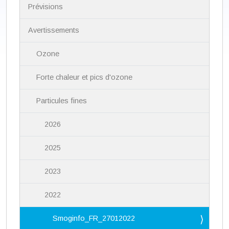
i
Prévisions
g
a
Avertissements
t
i
Ozone
o
n
Forte chaleur et pics d'ozone
Particules fines
2026
2025
2023
2022
Smoginfo_FR_27012022