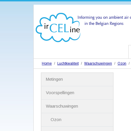
Home
Luchtkwaliteit
Waarschuwingen
Ozon
N
Metingen
a
v
i
Voorspellingen
g
a
Waarschuwingen
t
i
Ozon
e