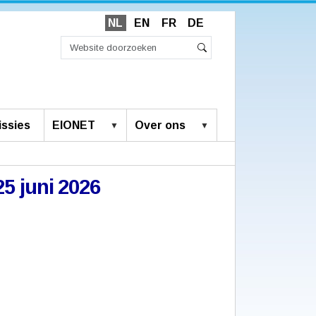
NL
EN
FR
DE
Zoek
Geavanceerd
Zoeken
zoeken...
ssies
EIONET
Over ons
25 juni 2026